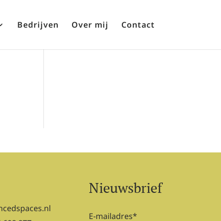
Bedrijven
Over mij
Contact
Nieuwsbrief
ncedspaces.nl
E-mailadres
*