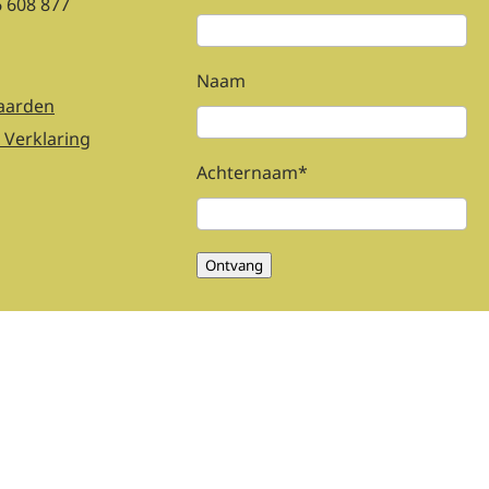
6 608 877
Naam
aarden
 Verklaring
Achternaam
*
Ontvang