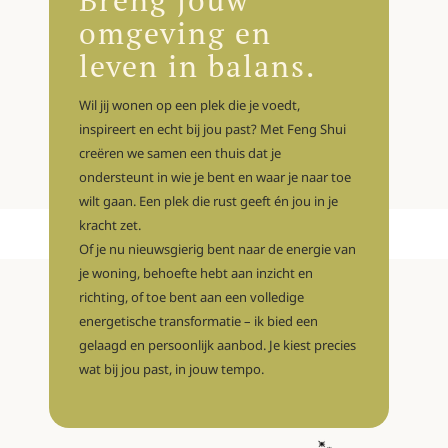
Breng jouw
omgeving en
leven in balans.
Wil jij wonen op een plek die je voedt,
inspireert en echt bij jou past? Met Feng Shui
creëren we samen een thuis dat je
ondersteunt in wie je bent en waar je naar toe
wilt gaan. Een plek die rust geeft én jou in je
kracht zet.
Of je nu nieuwsgierig bent naar de energie van
je woning, behoefte hebt aan inzicht en
richting, of toe bent aan een volledige
energetische transformatie – ik bied een
gelaagd en persoonlijk aanbod. Je kiest precies
wat bij jou past, in jouw tempo.