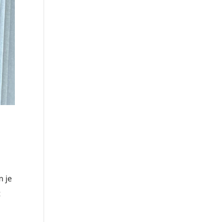
m je
t